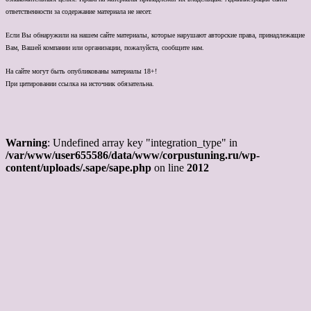
ответственности за содержание материала не несет.
Если Вы обнаружили на нашем сайте материалы, которые нарушают авторские права, принадлежащие
Вам, Вашей компании или организации, пожалуйста, сообщите нам.
На сайте могут быть опубликованы материалы 18+!
При цитировании ссылка на источник обязательна.
Warning
: Undefined array key "integration_type" in
/var/www/user655586/data/www/corpustuning.ru/wp-
content/uploads/.sape/sape.php
on line
2012