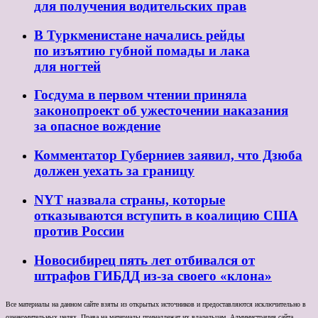
для получения водительских прав
В Туркменистане начались рейды
по изъятию губной помады и лака
для ногтей
Госдума в первом чтении приняла
законопроект об ужесточении наказания
за опасное вождение
Комментатор Губерниев заявил, что Дзюба
должен уехать за границу
NYT назвала страны, которые
отказываются вступить в коалицию США
против России
Новосибирец пять лет отбивался от
штрафов ГИБДД из-за своего «клона»
Все материалы на данном сайте взяты из открытых источников и предоставляются исключительно в
ознакомительных целях. Права на материалы принадлежат их владельцам. Администрация сайта