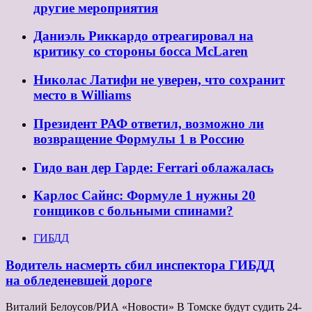
другие мероприятия
Даниэль Риккардо отреагировал на
критику со стороны босса McLaren
Николас Латифи не уверен, что сохранит
место в Williams
Президент РАФ ответил, возможно ли
возвращение Формулы 1 в Россию
Гидо ван дер Гарде: Ferrari облажалась
Карлос Сайнс: Формуле 1 нужны 20
гонщиков с больными спинами?
ГИБДД
Водитель насмерть сбил инспектора ГИБДД
на обледеневшей дороге
Виталий Белоусов/РИА «Новости» В Томске будут судить 24-