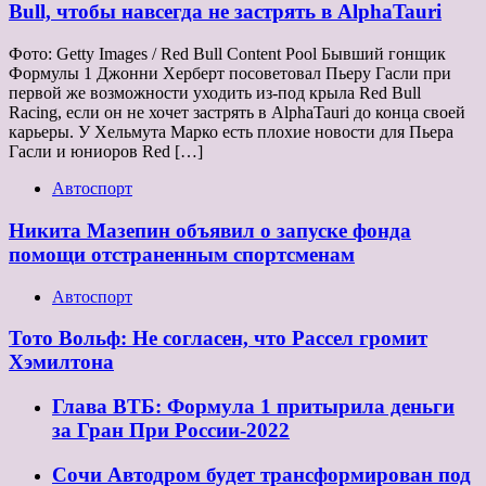
Bull, чтобы навсегда не застрять в AlphaTauri
Фото: Getty Images / Red Bull Content Pool Бывший гонщик
Формулы 1 Джонни Херберт посоветовал Пьеру Гасли при
первой же возможности уходить из-под крыла Red Bull
Racing, если он не хочет застрять в AlphaTauri до конца своей
карьеры. У Хельмута Марко есть плохие новости для Пьера
Гасли и юниоров Red […]
Автоспорт
Никита Мазепин объявил о запуске фонда
помощи отстраненным спортсменам
Автоспорт
Тото Вольф: Не согласен, что Рассел громит
Хэмилтона
Глава ВТБ: Формула 1 притырила деньги
за Гран При России-2022
Сочи Автодром будет трансформирован под