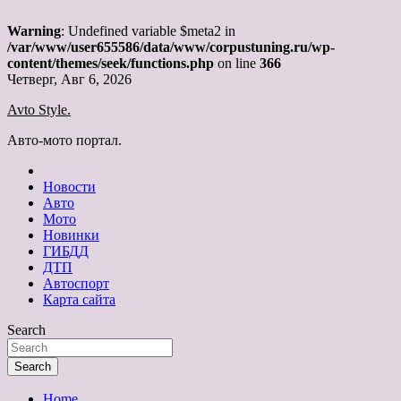
Warning
: Undefined variable $meta2 in
/var/www/user655586/data/www/corpustuning.ru/wp-
content/themes/seek/functions.php
on line
366
Skip
Четверг, Авг 6, 2026
to
Avto Style.
content
Авто-мото портал.
Новости
Авто
Мото
Новинки
ГИБДД
ДТП
Автоспорт
Карта сайта
Search
Search
Home