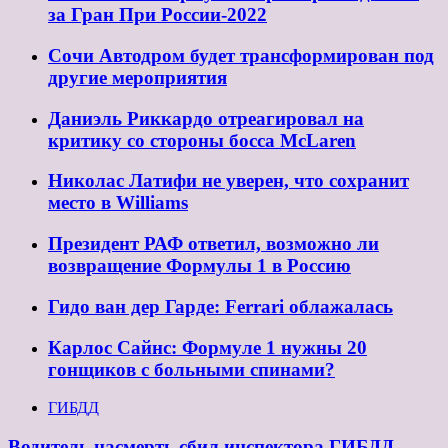
за Гран При России-2022
Сочи Автодром будет трансформирован под
другие мероприятия
Даниэль Риккардо отреагировал на
критику со стороны босса McLaren
Николас Латифи не уверен, что сохранит
место в Williams
Президент РАФ ответил, возможно ли
возвращение Формулы 1 в Россию
Гидо ван дер Гарде: Ferrari облажалась
Карлос Сайнс: Формуле 1 нужны 20
гонщиков с больными спинами?
ГИБДД
Водитель насмерть сбил инспектора ГИБДД