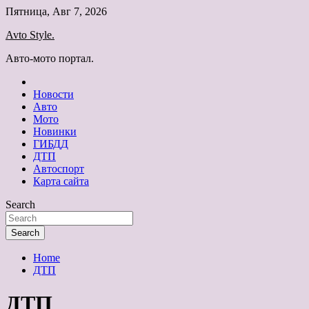
Skip
Пятница, Авг 7, 2026
to
Avto Style.
content
Авто-мото портал.
Новости
Авто
Мото
Новинки
ГИБДД
ДТП
Автоспорт
Карта сайта
Search
Search
Home
ДТП
ДТП