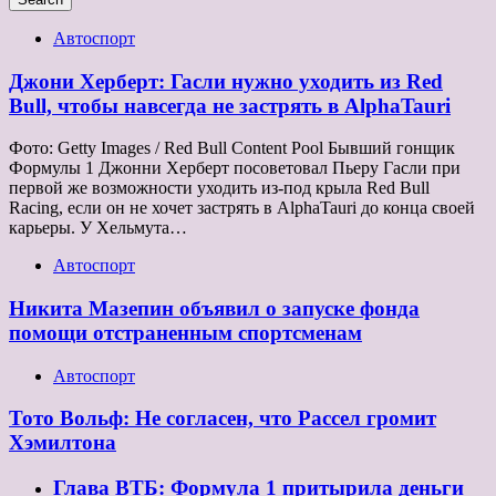
Автоспорт
Джони Херберт: Гасли нужно уходить из Red
Bull, чтобы навсегда не застрять в AlphaTauri
Фото: Getty Images / Red Bull Content Pool Бывший гонщик
Формулы 1 Джонни Херберт посоветовал Пьеру Гасли при
первой же возможности уходить из-под крыла Red Bull
Racing, если он не хочет застрять в AlphaTauri до конца своей
карьеры. У Хельмута…
Автоспорт
Никита Мазепин объявил о запуске фонда
помощи отстраненным спортсменам
Автоспорт
Тото Вольф: Не согласен, что Рассел громит
Хэмилтона
Глава ВТБ: Формула 1 притырила деньги