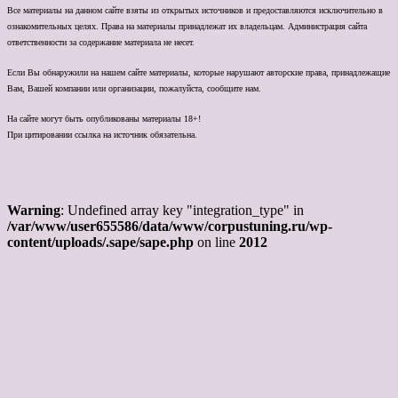
Все материалы на данном сайте взяты из открытых источников и предоставляются исключительно в
ознакомительных целях. Права на материалы принадлежат их владельцам. Администрация сайта
ответственности за содержание материала не несет.
Если Вы обнаружили на нашем сайте материалы, которые нарушают авторские права, принадлежащие
Вам, Вашей компании или организации, пожалуйста, сообщите нам.
На сайте могут быть опубликованы материалы 18+!
При цитировании ссылка на источник обязательна.
Warning
: Undefined array key "integration_type" in
/var/www/user655586/data/www/corpustuning.ru/wp-
content/uploads/.sape/sape.php
on line
2012