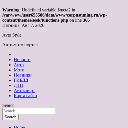
Warning
: Undefined variable $meta2 in
/var/www/user655586/data/www/corpustuning.ru/wp-
content/themes/seek/functions.php
on line
366
Skip
Пятница, Авг 7, 2026
to
Avto Style.
content
Авто-мото портал.
Новости
Авто
Мото
Новинки
ГИБДД
ДТП
Автоспорт
Карта сайта
Search
Search
Home