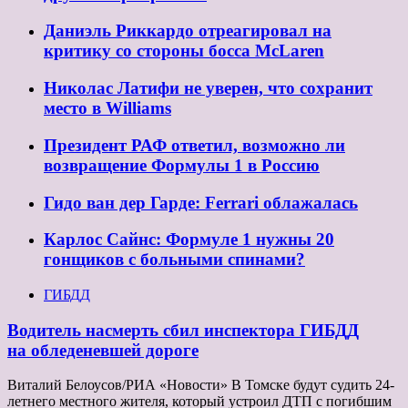
Даниэль Риккардо отреагировал на
критику со стороны босса McLaren
Николас Латифи не уверен, что сохранит
место в Williams
Президент РАФ ответил, возможно ли
возвращение Формулы 1 в Россию
Гидо ван дер Гарде: Ferrari облажалась
Карлос Сайнс: Формуле 1 нужны 20
гонщиков с больными спинами?
ГИБДД
Водитель насмерть сбил инспектора ГИБДД
на обледеневшей дороге
Виталий Белоусов/РИА «Новости» В Томске будут судить 24-
летнего местного жителя, который устроил ДТП с погибшим