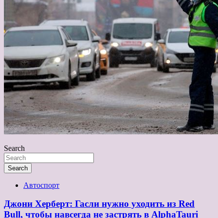
Search
Search
Автоспорт
Джони Херберт: Гасли нужно уходить из Red
Bull, чтобы навсегда не застрять в AlphaTauri