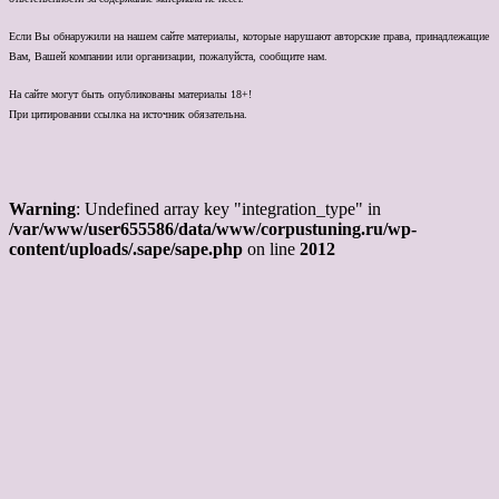
Если Вы обнаружили на нашем сайте материалы, которые нарушают авторские права, принадлежащие
Вам, Вашей компании или организации, пожалуйста, сообщите нам.
На сайте могут быть опубликованы материалы 18+!
При цитировании ссылка на источник обязательна.
Warning
: Undefined array key "integration_type" in
/var/www/user655586/data/www/corpustuning.ru/wp-
content/uploads/.sape/sape.php
on line
2012