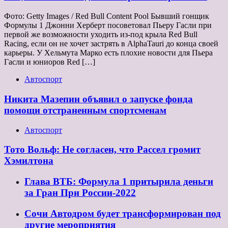
Фото: Getty Images / Red Bull Content Pool Бывший гонщик
Формулы 1 Джонни Херберт посоветовал Пьеру Гасли при
первой же возможности уходить из-под крыла Red Bull
Racing, если он не хочет застрять в AlphaTauri до конца своей
карьеры. У Хельмута Марко есть плохие новости для Пьера
Гасли и юниоров Red […]
Автоспорт
Никита Мазепин объявил о запуске фонда
помощи отстраненным спортсменам
Автоспорт
Тото Вольф: Не согласен, что Рассел громит
Хэмилтона
Глава ВТБ: Формула 1 притырила деньги
за Гран При России-2022
Сочи Автодром будет трансформирован под
другие мероприятия