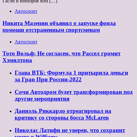
Гасли и юниоров Red […]
Автоспорт
Никита Мазепин объявил о запуске фонда
помощи отстраненным спортсменам
Автоспорт
Тото Вольф: Не согласен, что Рассел громит
Хэмилтона
Глава ВТБ: Формула 1 притырила деньги
за Гран При России-2022
Сочи Автодром будет трансформирован под
другие мероприятия
Даниэль Риккардо отреагировал на
критику со стороны босса McLaren
Николас Латифи не уверен, что сохранит
место в Williams