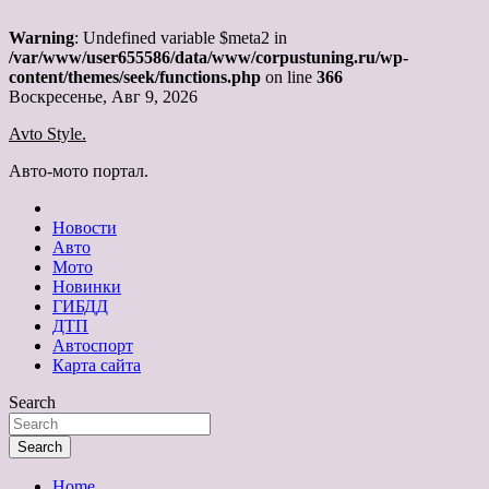
Warning
: Undefined variable $meta2 in
/var/www/user655586/data/www/corpustuning.ru/wp-
content/themes/seek/functions.php
on line
366
Skip
Воскресенье, Авг 9, 2026
to
Avto Style.
content
Авто-мото портал.
Новости
Авто
Мото
Новинки
ГИБДД
ДТП
Автоспорт
Карта сайта
Search
Search
Home