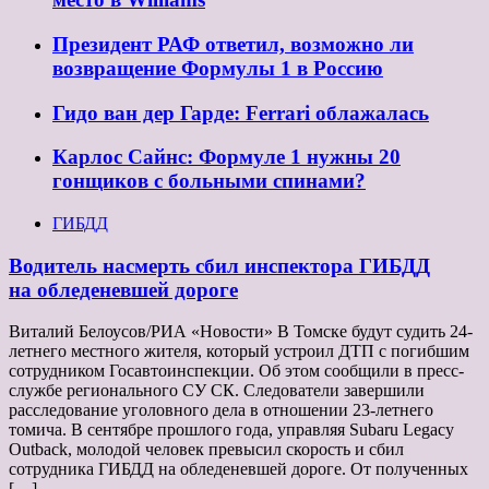
Президент РАФ ответил, возможно ли
возвращение Формулы 1 в Россию
Гидо ван дер Гарде: Ferrari облажалась
Карлос Сайнс: Формуле 1 нужны 20
гонщиков с больными спинами?
ГИБДД
Водитель насмерть сбил инспектора ГИБДД
на обледеневшей дороге
Виталий Белоусов/РИА «Новости» В Томске будут судить 24-
летнего местного жителя, который устроил ДТП с погибшим
сотрудником Госавтоинспекции. Об этом сообщили в пресс-
службе регионального СУ СК. Следователи завершили
расследование уголовного дела в отношении 23-летнего
томича. В сентябре прошлого года, управляя Subaru Legacy
Outback, молодой человек превысил скорость и сбил
сотрудника ГИБДД на обледеневшей дороге. От полученных
[…]