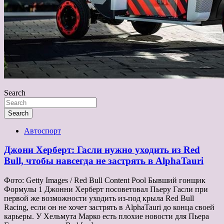
Search
Search
Автоспорт
Джони Херберт: Гасли нужно уходить из Red
Bull, чтобы навсегда не застрять в AlphaTauri
Фото: Getty Images / Red Bull Content Pool Бывший гонщик
Формулы 1 Джонни Херберт посоветовал Пьеру Гасли при
первой же возможности уходить из-под крыла Red Bull
Racing, если он не хочет застрять в AlphaTauri до конца своей
карьеры. У Хельмута Марко есть плохие новости для Пьера