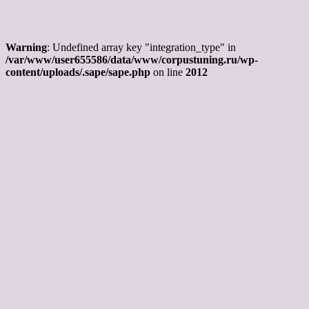
Warning
: Undefined array key "integration_type" in
/var/www/user655586/data/www/corpustuning.ru/wp-
content/uploads/.sape/sape.php
on line
2012