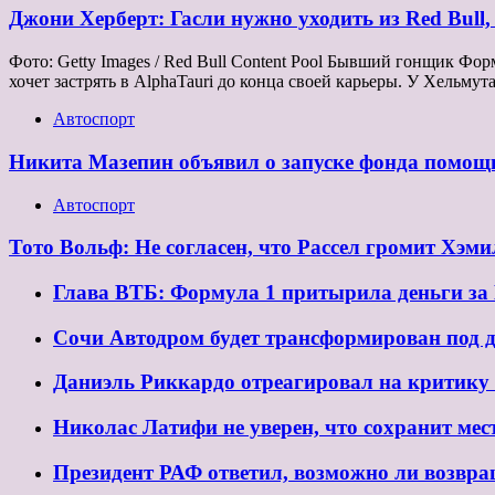
Джони Херберт: Гасли нужно уходить из Red Bull, 
Фото: Getty Images / Red Bull Content Pool Бывший гонщик Фо
хочет застрять в AlphaTauri до конца своей карьеры. У Хельму
Автоспорт
Никита Мазепин объявил о запуске фонда помощ
Автоспорт
Тото Вольф: Не согласен, что Рассел громит Хэм
Глава ВТБ: Формула 1 притырила деньги за 
Сочи Автодром будет трансформирован под 
Даниэль Риккардо отреагировал на критику 
Николас Латифи не уверен, что сохранит мест
Президент РАФ ответил, возможно ли возвр