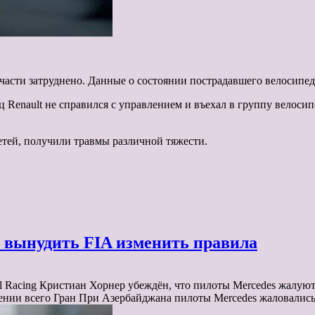
 части затруднено. Данные о состоянии пострадавшего велосипе
Renault не справился с управлением и въехал в группу велосипе
детей, получили травмы различной тяжести.
ы вынудить FIA изменить правила
Bull Racing Кристиан Хорнер убеждён, что пилоты Mercedes жалу
ении всего Гран При Азербайджана пилоты Mercedes жаловалис