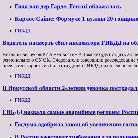
Гидо ван дер Гарде: Ferrari облажалась
Карлос Сайнс: Формуле 1 нужны 20 гонщик
ГИБДД
Водитель насмерть сбил инспектора ГИБДД на об
Виталий Белоусов/РИА «Новости» В Томске будут судить 24-л
регионального СУ СК. Следователи завершили расследование уг
превысил скорость и сбил сотрудника ГИБДД на обледеневшей
ГИБДД
В Иркутской области 2-летняя девочка пострада
ГИБДД
ГИБДД назвала самые аварийные регионы Росси
Госдума одобрила закон об увеличении госп
В России ужесточат требования для получен