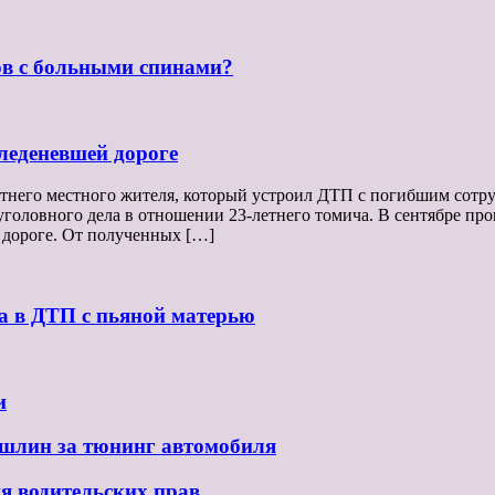
ов с больными спинами?
леденевшей дороге
етнего местного жителя, который устроил ДТП с погибшим сотр
оловного дела в отношении 23-летнего томича. В сентябре прош
 дороге. От полученных […]
ла в ДТП с пьяной матерью
и
ошлин за тюнинг автомобиля
ия водительских прав