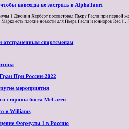
чтобы навсегда не застрять в AlphaTauri
рмулы 1 Джонни Херберт посоветовал Пьеру Гасли при первой же 
та Марко есть плохие новости для Пьера Гасли и юниоров Red […
и отстраненным спортсменам
илтона
Гран При России-2022
другие мероприятия
со стороны босса McLaren
о в Williams
ащение Формулы 1 в Россию