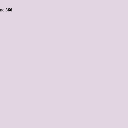
ine
366