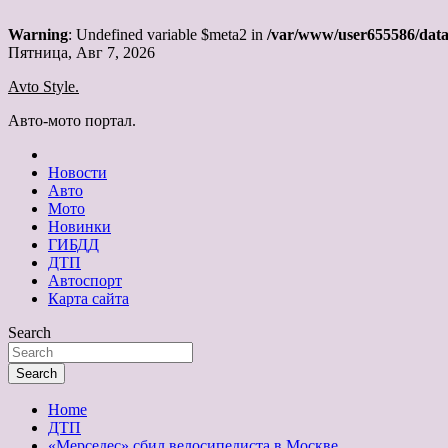
Warning
: Undefined variable $meta2 in
/var/www/user655586/data
Skip
Пятница, Авг 7, 2026
to
Avto Style.
content
Авто-мото портал.
Новости
Авто
Мото
Новинки
ГИБДД
ДТП
Автоспорт
Карта сайта
Search
Search
Home
ДТП
«Мерседес» сбил велосипедиста в Москве