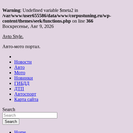
Warning
: Undefined variable $meta2 in
/var/www/user655586/data/www/corpustuning.ru/wp-
content/themes/seek/functions.php
on line
366
Skip
Воскресенье, Авг 9, 2026
to
Avto Style.
content
Авто-мото портал.
Новости
Авто
Мото
Новинки
ГИБДД
ДТП
Автоспорт
Карта сайта
Search
Search
Home