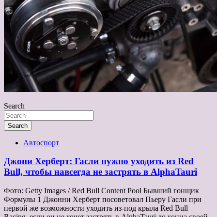
Search
Search
Автоспорт
Джони Херберт: Гасли нужно уходить из Red
Bull, чтобы навсегда не застрять в AlphaTauri
Фото: Getty Images / Red Bull Content Pool Бывший гонщик
Формулы 1 Джонни Херберт посоветовал Пьеру Гасли при
первой же возможности уходить из-под крыла Red Bull
Racing, если он не хочет застрять в AlphaTauri до конца своей