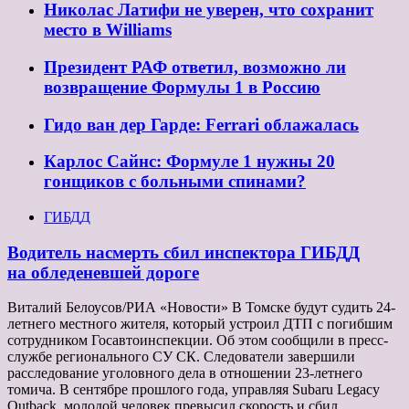
Николас Латифи не уверен, что сохранит
место в Williams
Президент РАФ ответил, возможно ли
возвращение Формулы 1 в Россию
Гидо ван дер Гарде: Ferrari облажалась
Карлос Сайнс: Формуле 1 нужны 20
гонщиков с больными спинами?
ГИБДД
Водитель насмерть сбил инспектора ГИБДД
на обледеневшей дороге
Виталий Белоусов/РИА «Новости» В Томске будут судить 24-
летнего местного жителя, который устроил ДТП с погибшим
сотрудником Госавтоинспекции. Об этом сообщили в пресс-
службе регионального СУ СК. Следователи завершили
расследование уголовного дела в отношении 23-летнего
томича. В сентябре прошлого года, управляя Subaru Legacy
Outback, молодой человек превысил скорость и сбил