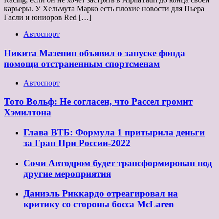
карьеры. У Хельмута Марко есть плохие новости для Пьера
Гасли и юниоров Red […]
Автоспорт
Никита Мазепин объявил о запуске фонда
помощи отстраненным спортсменам
Автоспорт
Тото Вольф: Не согласен, что Рассел громит
Хэмилтона
Глава ВТБ: Формула 1 притырила деньги
за Гран При России-2022
Сочи Автодром будет трансформирован под
другие мероприятия
Даниэль Риккардо отреагировал на
критику со стороны босса McLaren