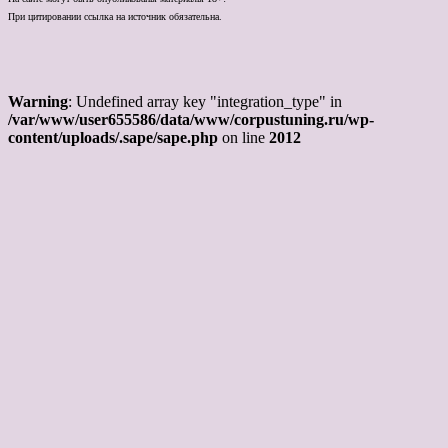
При цитировании ссылка на источник обязательна.
Warning
: Undefined array key "integration_type" in
/var/www/user655586/data/www/corpustuning.ru/wp-
content/uploads/.sape/sape.php
on line
2012