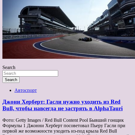
Search
Search
Автоспорт
Джони Херберт: Гасли нужно уходить из Red
Bull, чтобы навсегда не застрять в AlphaTauri
Фото: Getty Images / Red Bull Content Pool Бывший гонщик
Формулы 1 Джонни Херберт посоветовал Пьеру Гасли при
первой же возможности уходить из-под крыла Red Bull