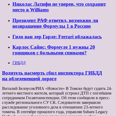
Николас Латифи не уверен, что сохранит
место в Williams
Президент РАФ ответил, возможно ли
возвращение Формулы 1 в Россию
Гидо ван дер Гарде: Ferrari облажалась
Карлос Сайнс: Формуле 1 нужны 20
гонщиков с больными спинами?
ГИБДД
Водитель насмерть сбил инспектора ГИБДД
на обледеневшей дороге
Виталий Белоусов/РИА «Новости» В Томске будут судить 24-
летнего местного жителя, который устроил ДТП с погибшим
сотрудником Госавтоинспекции. Об этом сообщили в пресс-
службе регионального СУ СК. Следователи завершили
расследование уголовного дела в отношении 23-летнего
томича. В сентябре прошлого года, управляя Subaru Legacy