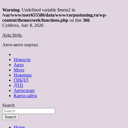
Warning
: Undefined variable $meta2 in
/var/www/user655586/data/www/corpustuning.ru/wp-
content/themes/seek/functions.php
on line
366
Skip
Суббота, Авг 8, 2026
to
Avto Style.
content
Авто-мото портал.
Новости
Авто
Мото
Новинки
ГИБДД
ДТП
Автоспорт
Карта сайта
Search
Search
Home