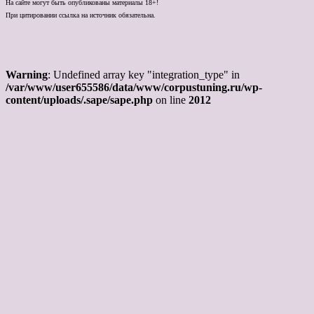
На сайте могут быть опубликованы материалы 18+!
При цитировании ссылка на источник обязательна.
Warning
: Undefined array key "integration_type" in
/var/www/user655586/data/www/corpustuning.ru/wp-
content/uploads/.sape/sape.php
on line
2012