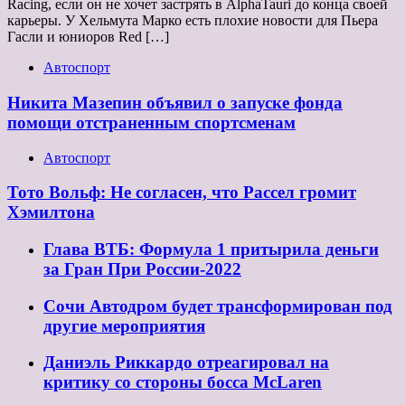
Racing, если он не хочет застрять в AlphaTauri до конца своей
карьеры. У Хельмута Марко есть плохие новости для Пьера
Гасли и юниоров Red […]
Автоспорт
Никита Мазепин объявил о запуске фонда
помощи отстраненным спортсменам
Автоспорт
Тото Вольф: Не согласен, что Рассел громит
Хэмилтона
Глава ВТБ: Формула 1 притырила деньги
за Гран При России-2022
Сочи Автодром будет трансформирован под
другие мероприятия
Даниэль Риккардо отреагировал на
критику со стороны босса McLaren